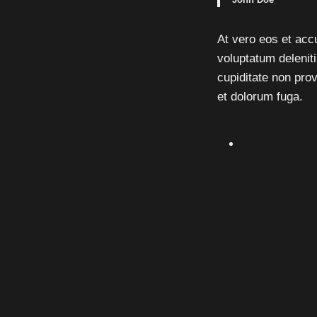
At vero eos et acc
voluptatum delenit
cupiditate non prov
et dolorum fuga.