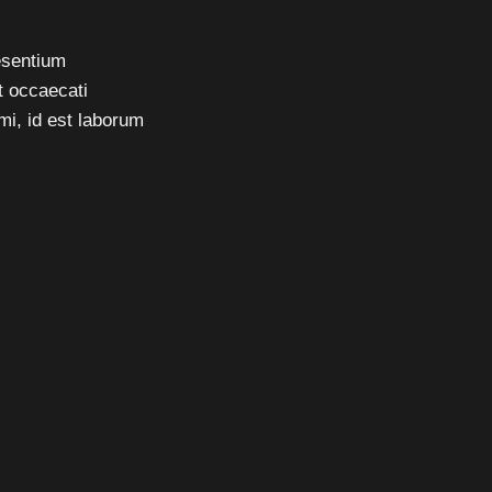
esentium
t occaecati
imi, id est laborum