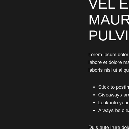
VEL 
MAUR
PULV
Lorem ipsum dolor 
labore et dolore m
laboris nisi ut al
Stick to posti
Giveaways are
Look into your
Always be cle
Duis aute irure dolo