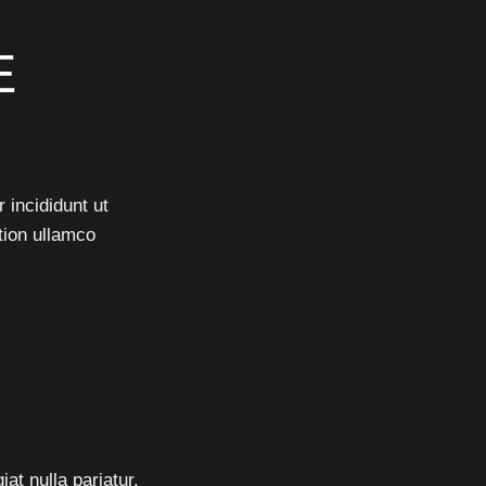
E
 incididunt ut
tion ullamco
iat nulla pariatur.