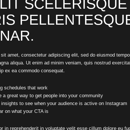
ELIT SCELERISQUE
IS PELLENTESQU
INAR.
sit amet, consectetur adipiscing elit, sed do eiusmod tempor
agna aliqua. Ut enim ad minim veniam, quis nostrud exercita
iquip ex ea commodo consequat.
ng schedules that work
 a great way to get people into your community
 insights to see when your audience is active on Instagram
ar on what your CTA is
r in reprehenderit in voluptate velit esse cillum dolore eu fug