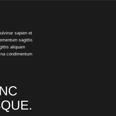
ulvinar sapien et
lementum sagittis
gittis aliquam
 urna condimentum
UNC
SQUE.