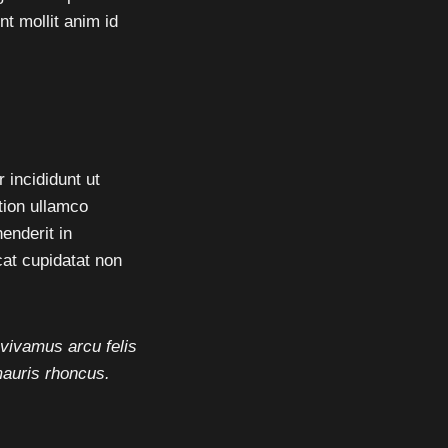
nt mollit anim id
 incididunt ut
tion ullamco
enderit in
cat cupidatat non
 vivamus arcu felis
mauris rhoncus.