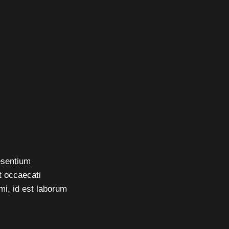
esentium
t occaecati
imi, id est laborum