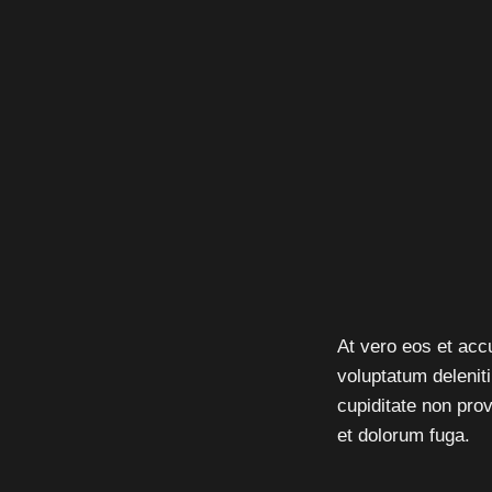
At vero eos et acc
voluptatum delenit
cupiditate non prov
et dolorum fuga.