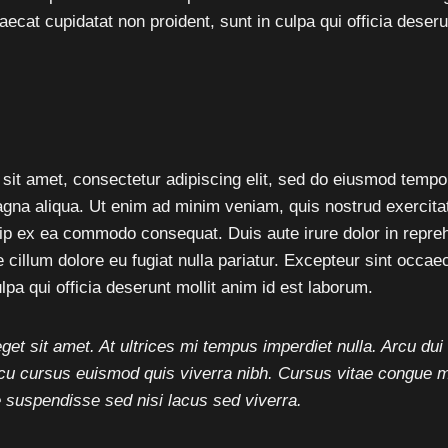
ecat cupidatat non proident, sunt in culpa qui officia deseru
sit amet, consectetur adipiscing elit, sed do eiusmod tempor
agna aliqua. Ut enim ad minim veniam, quis nostrud exercita
quip ex ea commodo consequat. Duis aute irure dolor in repreh
e cillum dolore eu fugiat nulla pariatur. Excepteur sint occae
ulpa qui officia deserunt mollit anim id est laborum.
eget sit amet. At ultrices mi tempus imperdiet nulla. Arcu dui
cu cursus euismod quis viverra nibh. Cursus vitae congue 
 suspendisse sed nisi lacus sed viverra.